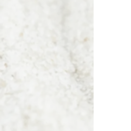
wollen. Alle unsere Produkte 
sind frei von synthetischen 
Stoffen!
Ingredients (INCI):
Parfum, Limonene, Alcohol, 
Linalool, Citronellol, 
Geraniol, Benzyl Alcohol, 
Benzyl Benzoate, Benzyl 
Cinnamate, Cinnamal, 
Cinnamyl Alcohol, Citral, 
Coumarin, Eugenol, 
Farnesol, Isoeugenol.
Aufbewahrungshinweise:
Bitte kühl und trocken 