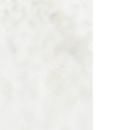
lagern, an einem 
lichtgeschützten Ort.
Bitte beachte:
Ätherische Öle nicht 
unverdünnt anwenden. Darf 
nicht in Die Hände von 
Kindern gelangen. Nicht in 
Augen und Schleimhäute 
bringen.