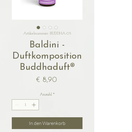
Artikelnummer: BUDDHA-05
Baldini -
Duftkomposition
Buddhaduft®
Preis
€ 8,90
Anzahl
*
In den Warenkorb